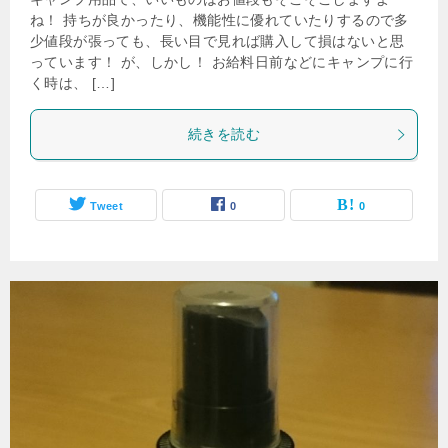
ね！ 持ちが良かったり、機能性に優れていたりするので多
少値段が張っても、長い目で見れば購入して損はないと思
っています！ が、しかし！ お給料日前などにキャンプに行
く時は、 […]
続きを読む
Tweet
0
0