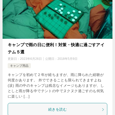
キャンプで雨の日に便利！対策・快適に過ごすアイ
テム５選
更新日：
2023年6月26日
公開日：
2018年5月9日
キャンプ用品
キャンプを初めて２年が経ちますが、雨に降られた経験が
何度かあります。 外でできることも限られてきますよね
(涙) 雨の中のキャンプは残念なイメージもありますが、し
としと雨が降る中でテントの中でヌクヌク過ごすのも何気
に楽しい […]
続きを読む