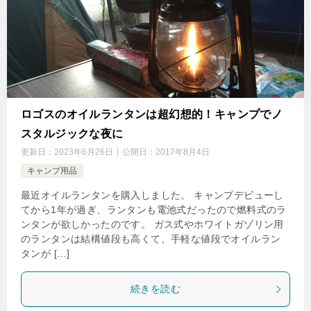
ロゴスのオイルランタンは超幻想的！キャンプでノ
スタルジックな夜に
更新日：
2023年6月26日
公開日：
2017年8月4日
キャンプ用品
最近オイルランタンを購入しました。 キャンプデビューし
てから1年が過ぎ、ランタンも電池式だったので燃料式のラ
ンタンが欲しかったのです。 ガス式やホワイトガゾリン用
のランタンは結構値段も高くて、手軽な値段でオイルラン
タンが […]
続きを読む