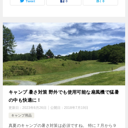
Tweet
0
0
キャンプ 暑さ対策 野外でも使用可能な扇風機で猛暑
の中も快適に！
更新日：
2023年6月26日
公開日：
2018年7月19日
キャンプ用品
真夏のキャンプの暑さ対策は必須ですね。 特に７月から９