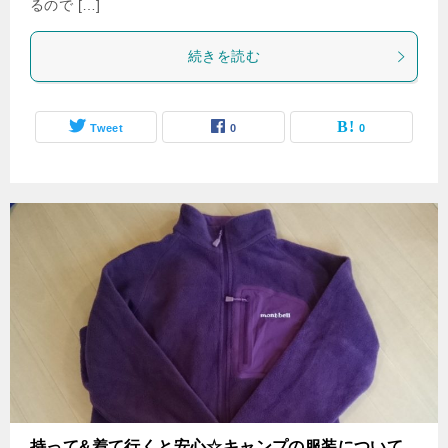
るので […]
続きを読む
Tweet
0
0
持って&着て行くと安心☆キャンプの服装について