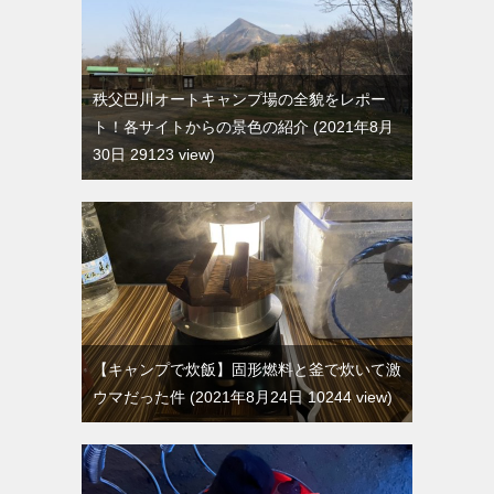
秩父巴川オートキャンプ場の全貌をレポー
ト！各サイトからの景色の紹介
2021年8月
30日 29123 view
【キャンプで炊飯】固形燃料と釜で炊いて激
ウマだった件
2021年8月24日 10244 view