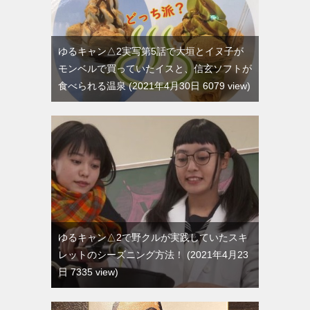
ゆるキャン△2実写第5話で大垣とイヌ子が
モンベルで買っていたイスと、信玄ソフトが
食べられる温泉
2021年4月30日 6079 view
ゆるキャン△2で野クルが実践していたスキ
レットのシーズニング方法！
2021年4月23
日 7335 view