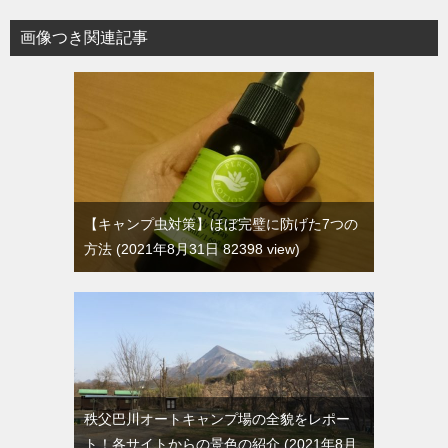
画像つき関連記事
【キャンプ虫対策】ほぼ完璧に防げた7つの
方法
2021年8月31日 82398 view
秩父巴川オートキャンプ場の全貌をレポー
ト！各サイトからの景色の紹介
2021年8月