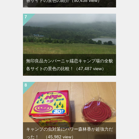
各サイトの景色の紹介
（50,438 view）
無印良品カンパーニャ嬬恋キャンプ場の全貌
各サイトの景色の比較！
（47,487 view）
キャンプの虫対策にパワー森林香が超強力だ
った！
（45,982 view）