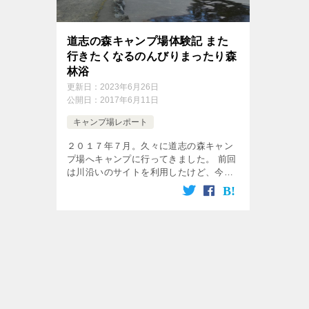
道志の森キャンプ場体験記 また
行きたくなるのんびりまったり森
林浴
更新日：
2023年6月26日
公開日：
2017年6月11日
キャンプ場レポート
２０１７年７月。久々に道志の森キャン
プ場へキャンプに行ってきました。 前回
は川沿いのサイトを利用したけど、今回
はプールのあるサイトです。 下記の地図
の現在地って記している辺りです。 到
着したら、まだ時期じゃ […]