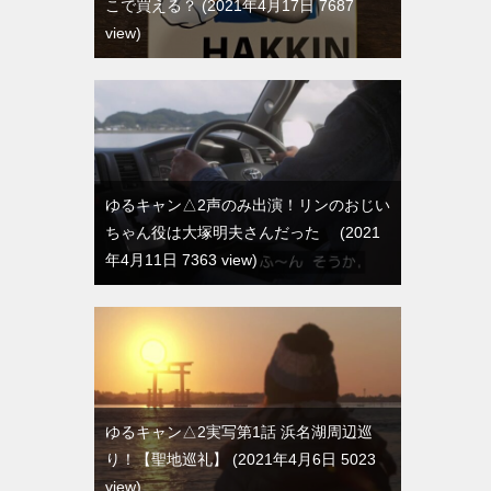
こで買える？
2021年4月17日 7687
view
ゆるキャン△2声のみ出演！リンのおじい
ちゃん役は大塚明夫さんだった
2021
年4月11日 7363 view
ゆるキャン△2実写第1話 浜名湖周辺巡
り！【聖地巡礼】
2021年4月6日 5023
view