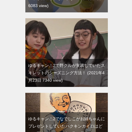
6083 view
ゆるキャン△2で野クルが実践していたス
キレットのシーズニング方法！
2021年4
月23日 7340 view
ゆるキャン△2でなでしこがお姉ちゃんに
プレゼントしていたハクキンカイロはど