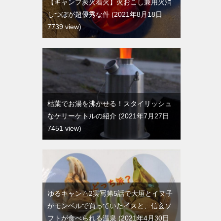
【キャンプ炭火着火】火おこし兼用火消
しつぼが超優秀な件
2021年8月18日
7739 view
枯葉でお湯を沸かせる！スタイリッシュ
なケリーケトルの紹介
2021年7月27日
7451 view
ゆるキャン△2実写第5話で大垣とイヌ子
がモンベルで買っていたイスと、信玄ソ
フトが食べられる温泉
2021年4月30日