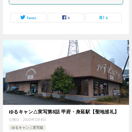
Tweet
0
0
ゆるキャン△実写第8話 甲府・身延駅【聖地巡礼】
公開日：
2020年3月4日
ゆるキャン△実写版