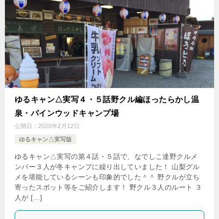
ゆるキャン△実写４・５話野クル編ほったらかし温
泉・パインウッドキャンプ場
公開日：
2020年2月12日
ゆるキャン△実写版
ゆるキャン△実写の第４話・５話で、なでしこ達野クルメ
ンバー３人が冬キャンプに繰り出していました！ 山梨グル
メを堪能しているシーンも印象的でした＾＾ 野クルが立ち
寄ったスポット等をご紹介します！ 野クル３人のルート ３
人が […]