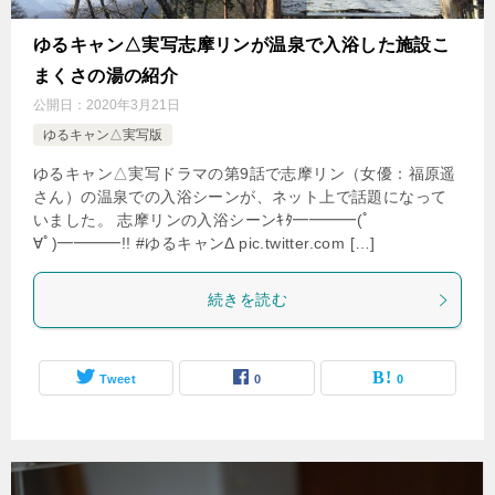
ゆるキャン△実写志摩リンが温泉で入浴した施設こ
まくさの湯の紹介
公開日：
2020年3月21日
ゆるキャン△実写版
ゆるキャン△実写ドラマの第9話で志摩リン（女優：福原遥
さん）の温泉での入浴シーンが、ネット上で話題になって
いました。 志摩リンの入浴シーンｷﾀ━━━━(ﾟ
∀ﾟ)━━━━!! #ゆるキャンΔ pic.twitter.com […]
続きを読む
Tweet
0
0