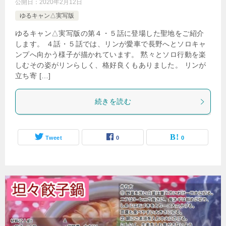
公開日：
2020年2月12日
ゆるキャン△実写版
ゆるキャン△実写版の第４・５話に登場した聖地をご紹介
します。 ４話・５話では、リンが愛車で長野へとソロキャ
ンプへ向かう様子が描かれています。 黙々とソロ行動を楽
しむその姿がリンらしく、格好良くもありました。 リンが
立ち寄 […]
続きを読む
Tweet
0
0