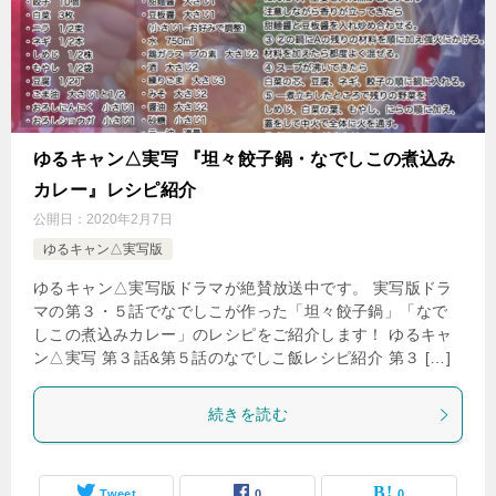
ゆるキャン△実写 『坦々餃子鍋・なでしこの煮込み
カレー』レシピ紹介
公開日：
2020年2月7日
ゆるキャン△実写版
ゆるキャン△実写版ドラマが絶賛放送中です。 実写版ドラ
マの第３・５話でなでしこが作った「坦々餃子鍋」「なで
しこの煮込みカレー」のレシピをご紹介します！ ゆるキャ
ン△実写 第３話&第５話のなでしこ飯レシピ紹介 第３ […]
続きを読む
Tweet
0
0