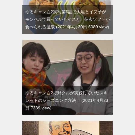
ゆるキャン△2実写第5話で大垣とイヌ子が
モンベルで買っていたイスと、信玄ソフトが
食べられる温泉
2021年4月30日 6080 view
ゆるキャン△2で野クルが実践していたスキ
レットのシーズニング方法！
2021年4月23
日 7339 view