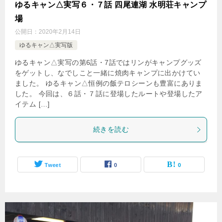
ゆるキャン△実写６・７話 四尾連湖 水明荘キャンプ
場
公開日：
2020年2月14日
ゆるキャン△実写版
ゆるキャン△実写の第6話・7話ではリンがキャンプグッズ
をゲットし、なでしこと一緒に焼肉キャンプに出かけてい
ました。 ゆるキャン△恒例の飯テロシーンも豊富にありま
した。 今回は、６話・７話に登場したルートや登場したア
イテム […]
続きを読む
Tweet
0
0