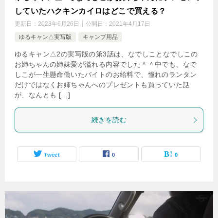
していたハクキンカイロはどこで買える？
更新日：
2023年6月26日
公開日：
2021年4月17日
ゆるキャン△実写版
キャンプ用品
ゆるキャン△2の実写版の第3話は、なでしことなでしこの
お姉ちゃんの姉妹愛が溢れる内容でした＾＾中でも、なで
しこが一生懸命働いたバイトのお給料で、憧れのランタン
だけではなくお姉ちゃんへのプレゼントも買っていた話
が、なんとも […]
続きを読む
Tweet
0
0