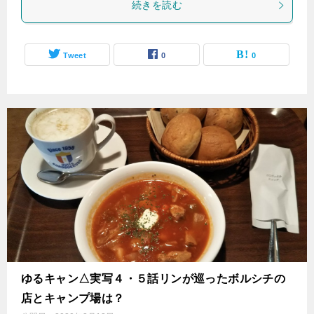
続きを読む
Tweet
0
0
ゆるキャン△実写４・５話リンが巡ったボルシチの
店とキャンプ場は？