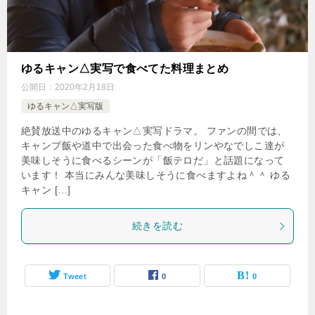
ゆるキャン△実写で食べてた料理まとめ
公開日：
2020年2月18日
ゆるキャン△実写版
絶賛放送中のゆるキャン△実写ドラマ。 ファンの間では、
キャンプ飯や道中で出会った食べ物をリンやなでしこ達が
美味しそうに食べるシーンが「飯テロだ」と話題になって
います！ 本当にみんな美味しそうに食べますよね＾＾ ゆる
キャン […]
続きを読む
Tweet
0
0