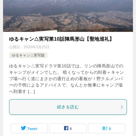
ゆるキャン△実写第10話陣馬形山【聖地巡礼】
公開日：
2020年3月25日
ゆるキャン△実写版
ゆるキャン△実写ドラマ第10話では、リンの陣馬形山での
キャンプがメインでした。 暗くなってからの到着＋キャン
プ場へ行く道にまさかの通行止めの看板が！野クルメンバ
ーの千明によるアドバイスで、なんとか無事にキャンプ場
へ到着す […]
続きを読む
Tweet
0
0