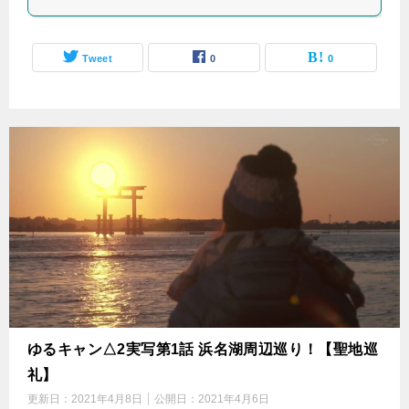
Tweet
0
0
ゆるキャン△2実写第1話 浜名湖周辺巡り！【聖地巡
礼】
更新日：
2021年4月8日
公開日：
2021年4月6日