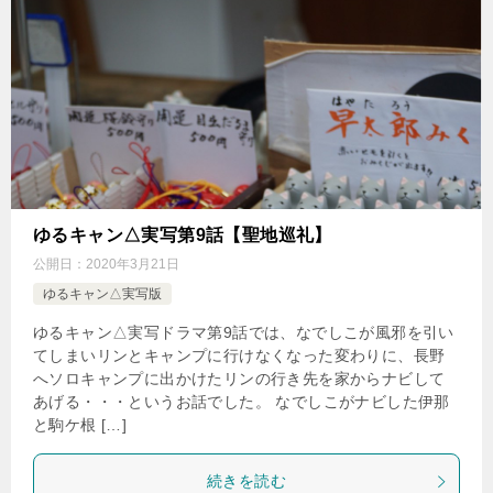
ゆるキャン△実写第9話【聖地巡礼】
公開日：
2020年3月21日
ゆるキャン△実写版
ゆるキャン△実写ドラマ第9話では、なでしこが風邪を引い
てしまいリンとキャンプに行けなくなった変わりに、長野
へソロキャンプに出かけたリンの行き先を家からナビして
あげる・・・というお話でした。 なでしこがナビした伊那
と駒ケ根 […]
続きを読む