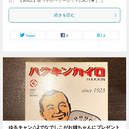
た。 【第4話】取っ手がベリーホット(□н□-)🔥 […]
続きを読む
Tweet
0
0
ゆるキャン△2でなでしこがお姉ちゃんにプレゼント