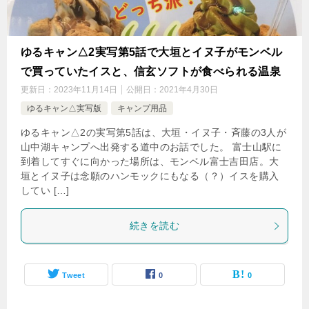
ゆるキャン△2実写第5話で大垣とイヌ子がモンベル
で買っていたイスと、信玄ソフトが食べられる温泉
更新日：
2023年11月14日
公開日：
2021年4月30日
ゆるキャン△実写版
キャンプ用品
ゆるキャン△2の実写第5話は、大垣・イヌ子・斉藤の3人が
山中湖キャンプへ出発する道中のお話でした。 富士山駅に
到着してすぐに向かった場所は、モンベル富士吉田店。大
垣とイヌ子は念願のハンモックにもなる（？）イスを購入
してい […]
続きを読む
Tweet
0
0