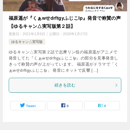
福原遥が『くぁwせdrftgyふじこlp』発音で称賛の声
【ゆるキャン△実写版第２話】
更新日：
2021年1月6日
公開日：
2020年1月17日
ゆるキャン△実写版
ゆるキャン△実写第２話で志摩リン役の福原遥がアニメで
発音してた『くぁwせdrftgyふじこlp』の部分を見事発音し
きって称賛の声が上がっています。 福原遥がドラマで「く
ぁwせdrftgyふじこlp」 発音にネットで反響 […]
続きを読む
Tweet
0
0