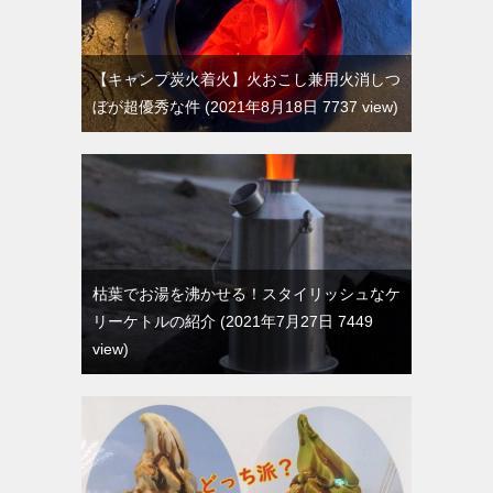
【キャンプ炭火着火】火おこし兼用火消しつ
ぼが超優秀な件
2021年8月18日 7737 view
枯葉でお湯を沸かせる！スタイリッシュなケ
リーケトルの紹介
2021年7月27日 7449
view