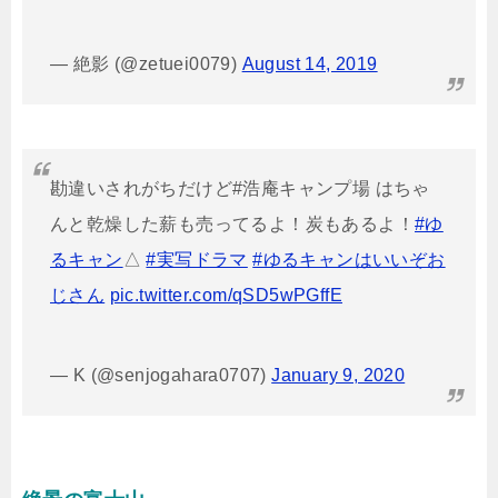
— 絶影 (@zetuei0079)
August 14, 2019
勘違いされがちだけど#浩庵キャンプ場 はちゃ
んと乾燥した薪も売ってるよ！炭もあるよ！
#ゆ
るキャン
△
#実写ドラマ
#ゆるキャンはいいぞお
じさん
pic.twitter.com/qSD5wPGffE
— K (@senjogahara0707)
January 9, 2020