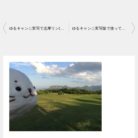
投
ゆるキャン△実写で志摩リン(福原遥)のバイクはヤマハVino（ビーノ）
ゆるキャン△実写版で使ってたキャンプ道具まとめ
稿
ナ
ビ
ゲ
ー
シ
ョ
ン