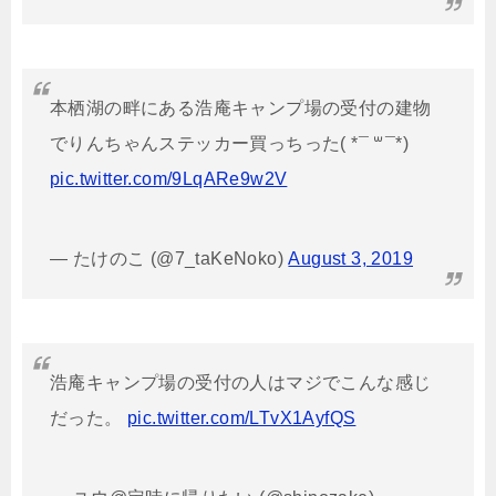
本栖湖の畔にある浩庵キャンプ場の受付の建物
でりんちゃんステッカー買っちった( *¯ ꒳¯*)
pic.twitter.com/9LqARe9w2V
— たけのこ (@7_taKeNoko)
August 3, 2019
浩庵キャンプ場の受付の人はマジでこんな感じ
だった。
pic.twitter.com/LTvX1AyfQS