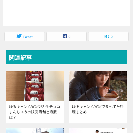
Tweet
0
0
関連記事
ゆるキャン△実写6話 生チョコ
ゆるキャン△実写で食べてた料
まんじゅうの販売店舗と通販
理まとめ
は？