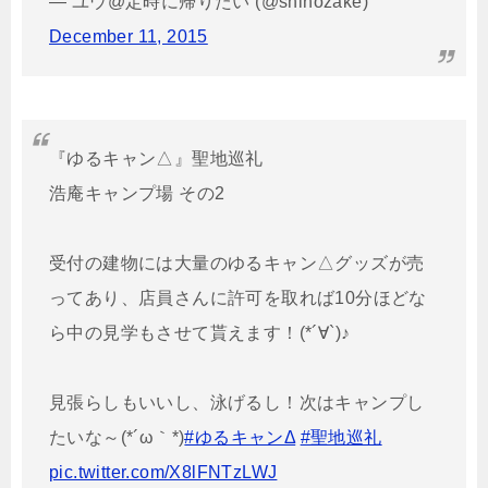
— ユウ@定時に帰りたい (@shinozake)
December 11, 2015
『ゆるキャン△』聖地巡礼
浩庵キャンプ場 その2
受付の建物には大量のゆるキャン△グッズが売
ってあり、店員さんに許可を取れば10分ほどな
ら中の見学もさせて貰えます！(*´∀`)♪
見張らしもいいし、泳げるし！次はキャンプし
たいな～(*´ω｀*)
#ゆるキャンΔ
#聖地巡礼
pic.twitter.com/X8lFNTzLWJ