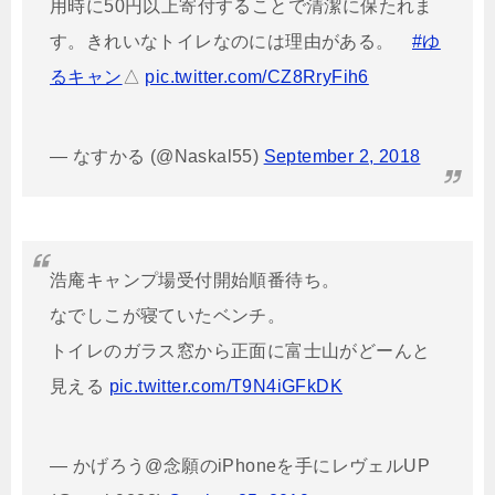
用時に50円以上寄付することで清潔に保たれま
す。きれいなトイレなのには理由がある。
#ゆ
るキャン
△
pic.twitter.com/CZ8RryFih6
— なすかる (@Naskal55)
September 2, 2018
浩庵キャンプ場受付開始順番待ち。
なでしこが寝ていたベンチ。
トイレのガラス窓から正面に富士山がどーんと
見える
pic.twitter.com/T9N4iGFkDK
— かげろう@念願のiPhoneを手にレヴェルUP