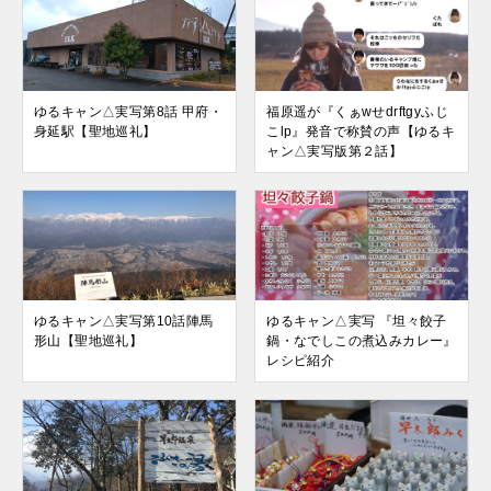
ゆるキャン△実写第8話 甲府・
福原遥が『くぁwせdrftgyふじ
身延駅【聖地巡礼】
こlp』発音で称賛の声【ゆるキ
ャン△実写版第２話】
ゆるキャン△実写第10話陣馬
ゆるキャン△実写 『坦々餃子
形山【聖地巡礼】
鍋・なでしこの煮込みカレー』
レシピ紹介