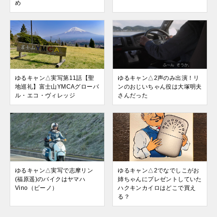
め
ゆるキャン△実写第11話【聖
ゆるキャン△2声のみ出演！リ
地巡礼】富士山YMCAグローバ
ンのおじいちゃん役は大塚明夫
ル・エコ・ヴィレッジ
さんだった
ゆるキャン△実写で志摩リン
ゆるキャン△2でなでしこがお
(福原遥)のバイクはヤマハ
姉ちゃんにプレゼントしていた
Vino（ビーノ）
ハクキンカイロはどこで買え
る？