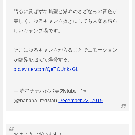
語るに及ばずな眺望と湖畔のさざなみの音色が
美しく、ゆるキャン△抜きにしても大変素晴ら
しいキャンプ場です。
そこにゆるキャン△が入ることでエモーション
が臨界を超えて爆発する。
pic.twitter.com/QeTCUnkzGL
— 赤星ナナハ@バ美肉vtuber🥄⭐️
(@nanaha_redstar)
December 22, 2019
おはようございます！