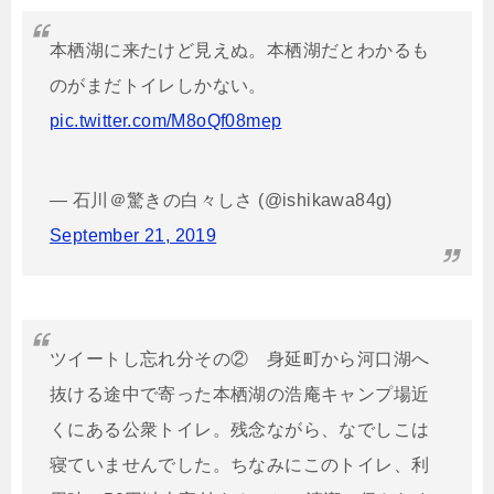
本栖湖に来たけど見えぬ。本栖湖だとわかるも
のがまだトイレしかない。
pic.twitter.com/M8oQf08mep
— 石川＠驚きの白々しさ (@ishikawa84g)
September 21, 2019
ツイートし忘れ分その② 身延町から河口湖へ
抜ける途中で寄った本栖湖の浩庵キャンプ場近
くにある公衆トイレ。残念ながら、なでしこは
寝ていませんでした。ちなみにこのトイレ、利